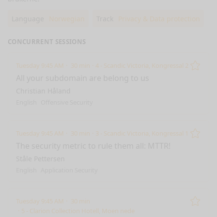
Language
Norwegian
Track
Privacy & Data protection
CONCURRENT SESSIONS
Tuesday 9:45 AM
30 min
4 - Scandic Victoria, Kongressal 2
Remo
All your subdomain are belong to us
Christian Håland
English
Offensive Security
Tuesday 9:45 AM
30 min
3 - Scandic Victoria, Kongressal 1
Remo
The security metric to rule them all: MTTR!
Ståle Pettersen
English
Application Security
Tuesday 9:45 AM
30 min
Remo
5 - Clarion Collection Hotell, Moen nede