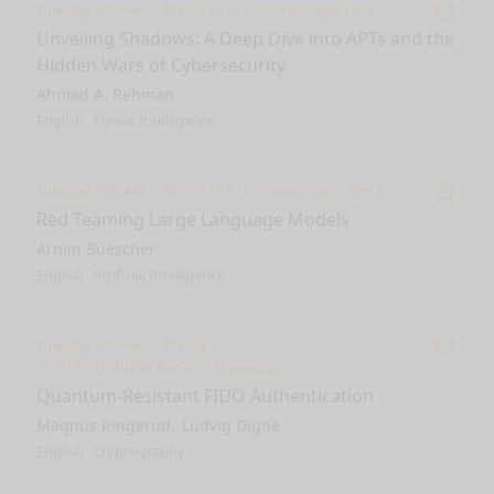
Tuesday 9:45 AM
30 min
17 - Frimurerlogen, rom 1
Remo
Unveiling Shadows: A Deep Dive into APTs and the
Hidden Wars of Cybersecurity
Ahmad A. Rehman
English
Threat Intelligence
Tuesday 9:45 AM
30 min
18 - Frimurerlogen, rom 2
Remo
Red Teaming Large Language Models
Armin Buescher
English
Artificial Intelligence
Tuesday 9:45 AM
30 min
Remo
19 - Kulturhuset Banken, Ekspedisjon
Quantum-Resistant FIDO Authentication
Magnus Ringerud
Ludvig Digné
English
Cryptography