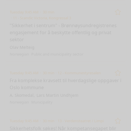
Tuesday 9:45 AM
30 min
Remo
11 - Scandic Victoria, Kongressal 3
"Sikkerhet i sentrum" - Brønnøysundregistrenes
engasjement for å beskytte offentlig og privat
sektor
Olav Melteig
Norwegian
Public and municipality sector
Tuesday 9:45 AM
30 min
12 - Kommunestyresalen
Remo
Fra komplekse kravsett til hverdagslige oppgaver i
Oslo kommune
A. Skomedal
Lars Martin Undhjem
Norwegian
Municipality
Tuesday 9:45 AM
30 min
13 - Verdensteatret / Limpi
Remo
Sikkerhetsfolk søkes! Når kompetansegapet blir