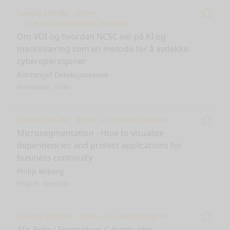
Tuesday 9:45 AM
30 min
Remo
20 - Kulturhuset Banken, Festsalen
Om VDI og hvordan NCSC ser på KI og
maskinlæring som en metode for å avdekke
cyberoperasjoner
Kontorsjef Deteksjonsevne
Norwegian
NSM
Tuesday 9:45 AM
30 min
21 - Hvelvet, Gullsalen
Remo
Microsegmentation - How to visualize
dependencies and protect applications for
business continuity
Philip Wiberg
English
Sponsor
Tuesday 10:00 AM
30 min
22 - Mikrobryggeriet
Remo
AI's Rolle i Fremtidens Cybertrusler