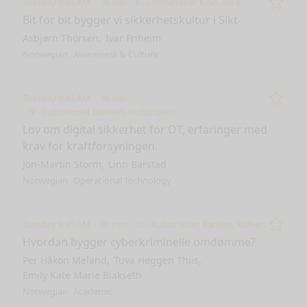
Tuesday 9:45 AM
30 min
8 - Lillehammer Kino, sal 4
Remo
Bit for bit bygger vi sikkerhetskultur i Sikt
Asbjørn Thorsen
Ivar Friheim
Norwegian
Awareness & Culture
Tuesday 9:45 AM
30 min
Remo
9 - Kulturhuset Banken, Holbøsalen
Lov om digital sikkerhet for OT, erfaringer med
krav for kraftforsyningen.
Jon-Martin Storm
Linn Barstad
Norwegian
Operational Technology
Tuesday 9:45 AM
30 min
10 - Kulturhuset Banken, Kafeen
Remo
Hvordan bygger cyberkriminelle omdømme?
Per Håkon Meland
Tuva Heggen Thiis
Emily Kate Marie Blakseth
Norwegian
Academic