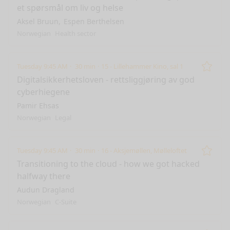
et spørsmål om liv og helse
Aksel Bruun
Espen Berthelsen
Norwegian
Health sector
Tuesday 9:45 AM
30 min
15 - Lillehammer Kino, sal 1
Remo
Digitalsikkerhetsloven - rettsliggjøring av god
cyberhiegene
Pamir Ehsas
Norwegian
Legal
Tuesday 9:45 AM
30 min
16 - Aksjemøllen, Mølleloftet
Remo
Transitioning to the cloud - how we got hacked
halfway there
Audun Dragland
Norwegian
C-Suite