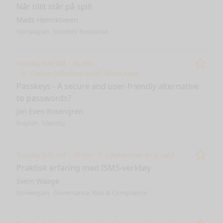
Når tillit står på spill
Mads Henriksveen
Norwegian
Incident Response
Tuesday 9:45 AM
30 min
Remo
6 - Clarion Collection Hotell, Moen oppe
Passkeys - A secure and user-friendly alternative
to passwords?
Jon Even Rosengren
English
Identity
Tuesday 9:45 AM
30 min
7 - Lillehammer Kino, sal 2
Remo
Praktisk erfaring med ISMS-verktøy
Svein Waage
Norwegian
Governance, Risk & Compliance